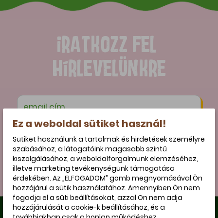
IRATKOZZ FEL
HÍRLEVELÜNKRE
Ez a weboldal sütiket használ!
Elfogadom az
adatkezelési szabályzatot
*
Sütiket használunk a tartalmak és hirdetések személyre
szabásához, a látogatóink magasabb szintű
kiszolgálásához, a weboldalforgalmunk elemzéséhez,
Feliratkozom
illetve marketing tevékenységünk támogatása
érdekében. Az „ELFOGADOM” gomb megnyomásával Ön
hozzájárul a sütik használatához. Amennyiben Ön nem
fogadja el a süti beállításokat, azzal Ön nem adja
hozzájárulását a cookie-k beállításához, és a
továbbiakban csak a honlap működéshez