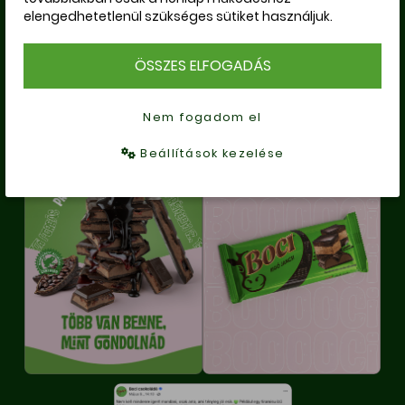
KÖVESS MINKET SOCIAL
elengedhetetlenül szükséges sütiket használjuk.
MÉDIA FELÜLETEINKEN
ÖSSZES ELFOGADÁS
Nem fogadom el
Beállítások kezelése