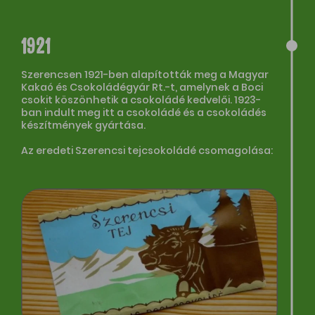
1921
Szerencsen 1921-ben alapították meg a Magyar
Kakaó és Csokoládégyár Rt.-t, amelynek a Boci
csokit köszönhetik a csokoládé kedvelői. 1923-
ban indult meg itt a csokoládé és a csokoládés
készítmények gyártása.
Az eredeti Szerencsi tejcsokoládé csomagolása: