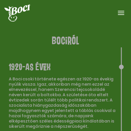
Togg
BOCIRÓL
1920-as évek
A Boci csoki története egészen az 1920-as évekig
nyúlik vissza. Igaz, akkoriban még nem ezzel az
elnevezéssel, hanem Szerencsi tejcsokoládé
néven került a boltokba. A születése óta eltelt
évtizedek során túlélt több politikai rendszert. A
szocialista hiánygazdaság időszakában
majdhogynem egyet jelentett a táblás csokival a
hazai fogyasztók számára, de napjaink
elképesztően széles édességpiaci kínálatában is
sikerült megőriznie a népszerűségét.